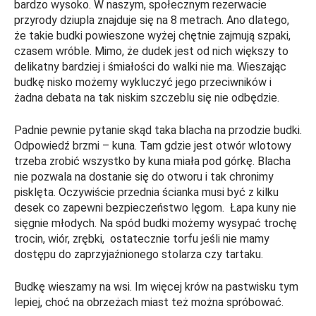
bardzo wysoko. W naszym, społecznym rezerwacie
przyrody dziupla znajduje się na 8 metrach. Ano dlatego,
że takie budki powieszone wyżej chętnie zajmują szpaki,
czasem wróble. Mimo, że dudek jest od nich większy to
delikatny bardziej i śmiałości do walki nie ma. Wieszając
budkę nisko możemy wykluczyć jego przeciwników i
żadna debata na tak niskim szczeblu się nie odbędzie.
Padnie pewnie pytanie skąd taka blacha na przodzie budki.
Odpowiedź brzmi – kuna. Tam gdzie jest otwór wlotowy
trzeba zrobić wszystko by kuna miała pod górkę. Blacha
nie pozwala na dostanie się do otworu i tak chronimy
pisklęta. Oczywiście przednia ścianka musi być z kilku
desek co zapewni bezpieczeństwo lęgom. Łapa kuny nie
sięgnie młodych. Na spód budki możemy wysypać trochę
trocin, wiór, zrębki, ostatecznie torfu jeśli nie mamy
dostępu do zaprzyjaźnionego stolarza czy tartaku.
Budkę wieszamy na wsi. Im więcej krów na pastwisku tym
lepiej, choć na obrzeżach miast też można spróbować.