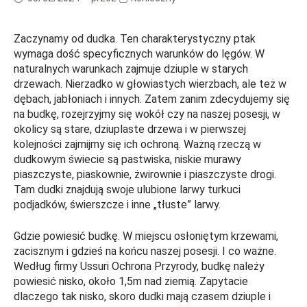
Zaczynamy od dudka. Ten charakterystyczny ptak
wymaga dość specyficznych warunków do lęgów. W
naturalnych warunkach zajmuje dziuple w starych
drzewach. Nierzadko w głowiastych wierzbach, ale też w
dębach, jabłoniach i innych. Zatem zanim zdecydujemy się
na budkę, rozejrzyjmy się wokół czy na naszej posesji, w
okolicy są stare, dziuplaste drzewa i w pierwszej
kolejności zajmijmy się ich ochroną. Ważną rzeczą w
dudkowym świecie są pastwiska, niskie murawy
piaszczyste, piaskownie, żwirownie i piaszczyste drogi.
Tam dudki znajdują swoje ulubione larwy turkuci
podjadków, świerszcze i inne „tłuste” larwy.
Gdzie powiesić budkę. W miejscu osłoniętym krzewami,
zacisznym i gdzieś na końcu naszej posesji. I co ważne.
Według firmy Ussuri Ochrona Przyrody, budkę należy
powiesić nisko, około 1,5m nad ziemią. Zapytacie
dlaczego tak nisko, skoro dudki mają czasem dziuple i