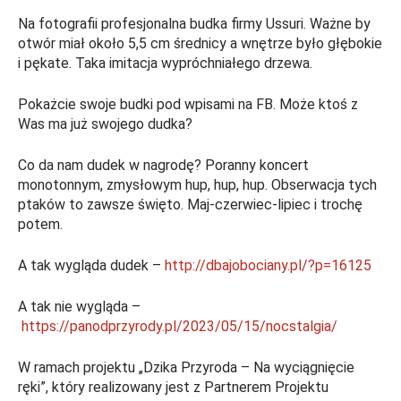
Na fotografii profesjonalna budka firmy Ussuri. Ważne by
otwór miał około 5,5 cm średnicy a wnętrze było głębokie
i pękate. Taka imitacja wypróchniałego drzewa.
Pokażcie swoje budki pod wpisami na FB. Może ktoś z
Was ma już swojego dudka?
Co da nam dudek w nagrodę? Poranny koncert
monotonnym, zmysłowym hup, hup, hup. Obserwacja tych
ptaków to zawsze święto. Maj-czerwiec-lipiec i trochę
potem.
A tak wygląda dudek –
http://dbajobociany.pl/?p=16125
A tak nie wygląda –
https://panodprzyrody.pl/2023/05/15/nocstalgia/
W ramach projektu „Dzika Przyroda – Na wyciągnięcie
ręki”, który realizowany jest z Partnerem Projektu