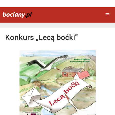
Przejdź
do
treści
Men
Konkurs „Lecą boćki”