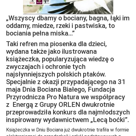
„Wszyscy dbamy o bociany, bagna, łąki im
oddamy, miedze, rzeki i pastwiska, to
bociania pełna miska…”
Taki refren ma piosenka dla dzieci,
wydana także jako ilustrowana
książeczka, popularyzująca wiedzę o
zwyczajach i ochronie tych
najsłynniejszych polskich ptaków.
Specjalnie z okazji przypadającego na 31
maja Dnia Bociana Białego, Fundacja
Przyrodnicza Pro Natura we współpracy
z Energą z Grupy ORLEN dwukrotnie
przeprowadziła konkurs dla najmłodszych
inspirowany wydawnictwem „Lecą boćki”.
Książeczka w Dniu Bociana już dwukrotnie trafiła w formie