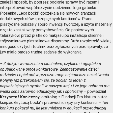
znaleźli sposób, by poprzez bocianie sprawy być razem i
interpretować wspólnie życie codzienne tego gatunku.
Piosenka „Lecą boćki” doczekała się nowych aranżacji,
dodatkowych słów i przepięknych kostiumów. Prace
plastyczne pokazały sporo inwencji twórczej, a użyte materiały
często zaskakiwały pomysłowością. Od papierowych
talerzyków, przez płatki do makijażu po instalacje okienne i
trójwymiarowe plastelinowe diaporamy. Duża rozpiętość wieku,
mnogość użytych technik oraz zgłoszonych prac sprawiły, że
jury miało bardzo trudne zadanie do wykonania.
– Z dużym wzruszeniem słuchałem, czytałem i oglądałem
opublikowane prace konkursowe. Zaangażowanie dzieci,
rodziców i opiekunów przeszło moje najśmielsze oczekiwania.
Kolejny raz przekonałem się, że bocian to jeden z
najważniejszych symboli w naszym kraju i że jego ochrona ma
wielki sens zarówno edukacyjny jak i społeczny –
powiedział
Krzysztof Konieczny
, ornitolog z Fundacji Pro Natura, autor
książeczki „Lecą boćki” i przewodniczący jury konkursu.
– Ten
konkurs pokazał mi, ile jest miejsca w edukacji przyrodniczej