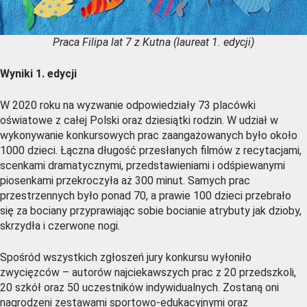
Praca Filipa lat 7 z Kutna (laureat 1. edycji)
Wyniki 1. edycji
W 2020 roku na wyzwanie odpowiedziały 73 placówki
oświatowe z całej Polski oraz dziesiątki rodzin. W udział w
wykonywanie konkursowych prac zaangażowanych było około
1000 dzieci. Łączna długość przesłanych filmów z recytacjami,
scenkami dramatycznymi, przedstawieniami i odśpiewanymi
piosenkami przekroczyła aż 300 minut. Samych prac
przestrzennych było ponad 70, a prawie 100 dzieci przebrało
się za bociany przyprawiając sobie bocianie atrybuty jak dzioby,
skrzydła i czerwone nogi.
Spośród wszystkich zgłoszeń jury konkursu wyłoniło
zwycięzców – autorów najciekawszych prac z 20 przedszkoli,
20 szkół oraz 50 uczestników indywidualnych. Zostaną oni
nagrodzeni zestawami sportowo-edukacyjnymi oraz