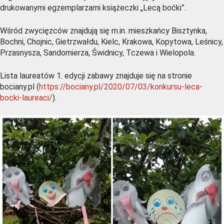
drukowanymi egzemplarzami książeczki „Lecą boćki”.
Wśród zwycięzców znajdują się m.in. mieszkańcy Bisztynka,
Bochni, Chojnic, Gietrzwałdu, Kielc, Krakowa, Kopytowa, Leśnicy,
Przasnysza, Sandomierza, Świdnicy, Tczewa i Wielopola.
Lista laureatów 1. edycji zabawy znajduje się na stronie
bociany.pl (
https://bociany.pl/2020/07/03/konkursu-leca-
bocki-laureaci/
).