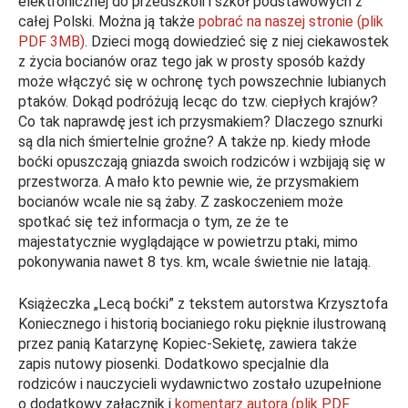
elektronicznej do przedszkoli i szkół podstawowych z
całej Polski. Można ją także
pobrać na naszej stronie (plik
PDF 3MB)
. Dzieci mogą dowiedzieć się z niej ciekawostek
z życia bocianów oraz tego jak w prosty sposób każdy
może włączyć się w ochronę tych powszechnie lubianych
ptaków. Dokąd podróżują lecąc do tzw. ciepłych krajów?
Co tak naprawdę jest ich przysmakiem? Dlaczego sznurki
są dla nich śmiertelnie groźne? A także np. kiedy młode
boćki opuszczają gniazda swoich rodziców i wzbijają się w
przestworza. A mało kto pewnie wie, że przysmakiem
bocianów wcale nie są żaby. Z zaskoczeniem może
spotkać się też informacja o tym, ze że te
majestatycznie wyglądające w powietrzu ptaki, mimo
pokonywania nawet 8 tys. km, wcale świetnie nie latają.
Książeczka „Lecą boćki” z tekstem autorstwa Krzysztofa
Koniecznego i historią bocianiego roku pięknie ilustrowaną
przez panią Katarzynę Kopiec-Sekietę, zawiera także
zapis nutowy piosenki. Dodatkowo specjalnie dla
rodziców i nauczycieli wydawnictwo zostało uzupełnione
o dodatkowy załącznik i
komentarz autora (plik PDF