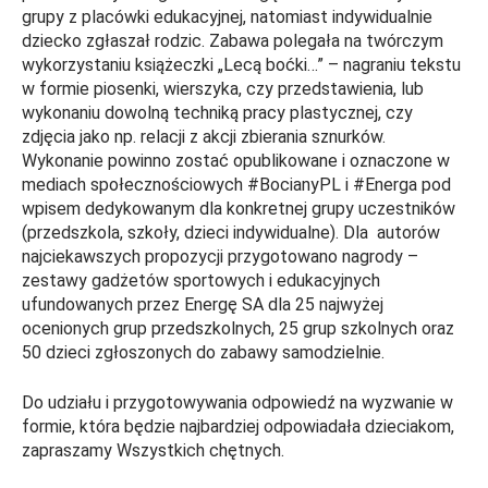
grupy z placówki edukacyjnej, natomiast indywidualnie
dziecko zgłaszał rodzic. Zabawa polegała na twórczym
wykorzystaniu książeczki „Lecą boćki…” – nagraniu tekstu
w formie piosenki, wierszyka, czy przedstawienia, lub
wykonaniu dowolną techniką pracy plastycznej, czy
zdjęcia jako np. relacji z akcji zbierania sznurków.
Wykonanie powinno zostać opublikowane i oznaczone w
mediach społecznościowych #BocianyPL i #Energa pod
wpisem dedykowanym dla konkretnej grupy uczestników
(przedszkola, szkoły, dzieci indywidualne). Dla autorów
najciekawszych propozycji przygotowano nagrody –
zestawy gadżetów sportowych i edukacyjnych
ufundowanych przez Energę SA dla 25 najwyżej
ocenionych grup przedszkolnych, 25 grup szkolnych oraz
50 dzieci zgłoszonych do zabawy samodzielnie.
Do udziału i przygotowywania odpowiedź na wyzwanie w
formie, która będzie najbardziej odpowiadała dzieciakom,
zapraszamy Wszystkich chętnych.