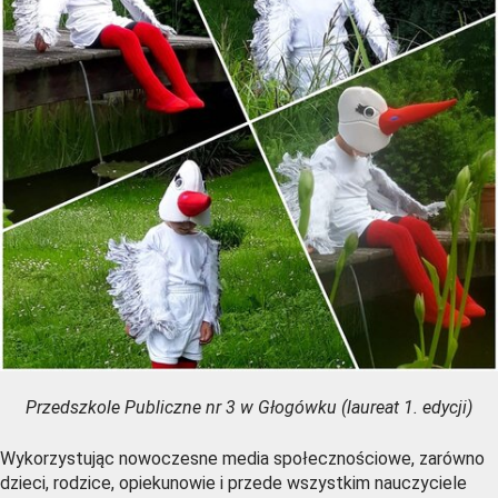
Przedszkole Publiczne nr 3 w Głogówku (laureat 1. edycji)
Wykorzystując nowoczesne media społecznościowe, zarówno
dzieci, rodzice, opiekunowie i przede wszystkim nauczyciele