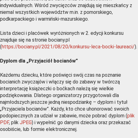
indywidualnych. Wśród zwycięzców znajdują się mieszkańcy z
niemal wszystkich województw m.in. z pomorskiego,
podkarpackiego i warmiński-mazurskiego.
Lista dzieci i placówek wyróżnionych w 2. edycji konkursu
znajduje się na stronie bociany.pl
(
https://bociany.pl/2021/08/20/konkursu-leca-bocki-laureaci/
).
Dyplom dla „Przyjaciół bocianów”
Każdemu dziecku, które poświęci swój czas na poznanie
bocianich zwyczajów i włączy się do zabawy w twórczą
interpretację książeczki o boćkach należą się wielkie
podziękowania. Dlatego organizatorzy przygotowali dla
najmłodszych jeszcze jedną niespodziankę – dyplom i tytuł
„Przyjaciela bocianów”. Każdy, kto chce uhonorować swoich
podopiecznych za udział w zabawie, może pobrać dyplom (
plik
PDF
, plik
JPEG
) i wypełnić go danymi dziecka oraz przekazać
osobiście, lub formie elektronicznej.