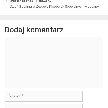
Gdańsk przyjazny mazurkom
Dzień Bociana w Zespole Placówek Specjalnych w Legnicy
Dodaj komentarz
Komentarz
Nazwa
E-