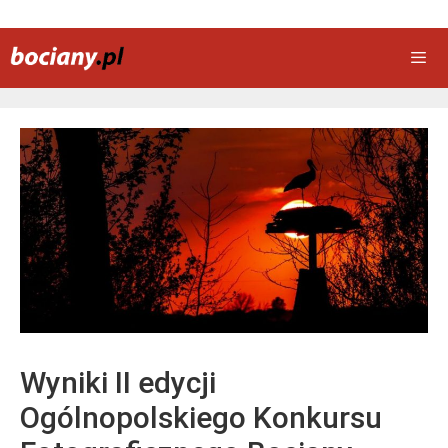
Przejdź
do
treści
Men
Wyniki II edycji
Ogólnopolskiego Konkursu