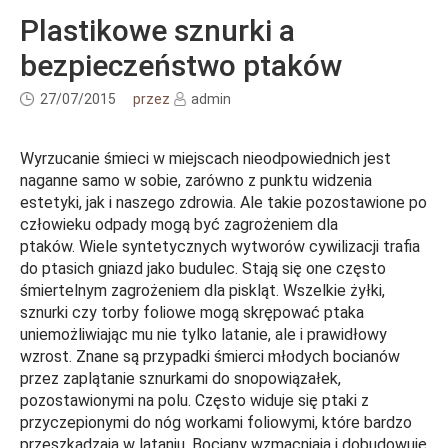
Plastikowe sznurki a
bezpieczeństwo ptaków
27/07/2015
przez
admin
Wyrzucanie śmieci w miejscach nieodpowiednich jest
naganne samo w sobie, zarówno z punktu widzenia
estetyki, jak i naszego zdrowia. Ale takie pozostawione po
człowieku odpady mogą być zagrożeniem dla
ptaków.
Wiele syntetycznych wytworów cywilizacji trafia
do ptasich gniazd jako budulec. Stają się one często
śmiertelnym zagrożeniem dla piskląt. Wszelkie żyłki,
sznurki czy torby foliowe mogą skrępować ptaka
uniemożliwiając mu nie tylko latanie, ale i prawidłowy
wzrost. Znane są przypadki śmierci młodych bocianów
przez zaplątanie sznurkami do snopowiązałek,
pozostawionymi na polu.
Często widuje się ptaki z
przyczepionymi do nóg workami foliowymi, które bardzo
przeszkadzają w lataniu.
Bociany wzmacniają i dobudowuję