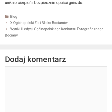
uniknie cierpień i bezpiecznie opuści gniazdo.
Kategorie
Blog
X Ogólnopolski Zlot Blisko Bocianów
Wyniki III edycji Ogólnopolskiego Konkursu Fotograficznego
Bociany
Dodaj komentarz
Komentarz