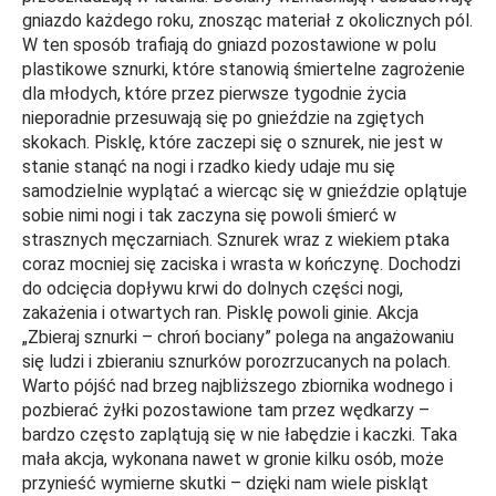
gniazdo każdego roku, znosząc materiał z okolicznych pól.
W ten sposób trafiają do gniazd pozostawione w polu
plastikowe sznurki, które stanowią śmiertelne zagrożenie
dla młodych, które przez pierwsze tygodnie życia
nieporadnie przesuwają się po gnieździe na zgiętych
skokach. Pisklę, które zaczepi się o sznurek, nie jest w
stanie stanąć na nogi i rzadko kiedy udaje mu się
samodzielnie wyplątać a wiercąc się w gnieździe oplątuje
sobie nimi nogi i tak zaczyna się powoli śmierć w
strasznych męczarniach. Sznurek wraz z wiekiem ptaka
coraz mocniej się zaciska i wrasta w kończynę. Dochodzi
do odcięcia dopływu krwi do dolnych części nogi,
zakażenia i otwartych ran. Pisklę powoli ginie.
Akcja
„Zbieraj sznurki – chroń bociany”
polega na angażowaniu
się ludzi i zbieraniu sznurków porozrzucanych na polach.
Warto pójść nad brzeg najbliższego zbiornika wodnego i
pozbierać żyłki pozostawione tam przez wędkarzy –
bardzo często zaplątują się w nie łabędzie i kaczki.
Taka
mała akcja, wykonana nawet w gronie kilku osób, może
przynieść wymierne skutki – dzięki nam wiele piskląt