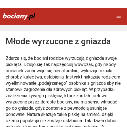
Przejdź
do
treści
Men
Młode wyrzucone z gniazda
Zdarza się, że bociani rodzice wyrzucają z gniazda swoje
pisklęta. Dzieje się tak najczęściej wówczas, gdy młody
bocianek zachowuje się nienaturalnie, wykazuje oznaki
choroby, kalectwa, osłabienia. Instynkt nakazuje rodzicom
wyeliminowanie „podejrzanego” osobnika z gniazda aby nie
stanowił zagrożenia dla zdrowych piskląt. W przypadku
znalezienia żywego pisklęcia, które zostało celowo
wyrzucone przez dorosłe bociany, nie ma sensu wkładać
go do gniazda, gdyż zostanie z pewnością usunięte
ponownie. Natura skazuje takie pisklę na śmierć, dzięki
czemu populacja nie zostaje osłabiona. Tak działa dobór
naturalny, korzystny z punktu widzenia gatunku. W